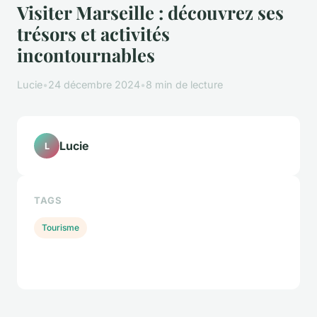
Visiter Marseille : découvrez ses
trésors et activités
incontournables
Lucie
•
24 décembre 2024
•
8 min de lecture
Lucie
L
TAGS
Tourisme